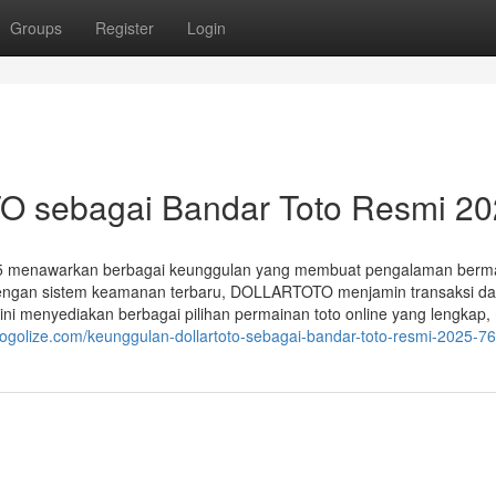
Groups
Register
Login
 sebagai Bandar Toto Resmi 20
5 menawarkan berbagai keunggulan yang membuat pengalaman berm
engan sistem keamanan terbaru, DOLLARTOTO menjamin transaksi da
m ini menyediakan berbagai pilihan permainan toto online yang lengkap,
.blogolize.com/keunggulan-dollartoto-sebagai-bandar-toto-resmi-2025-