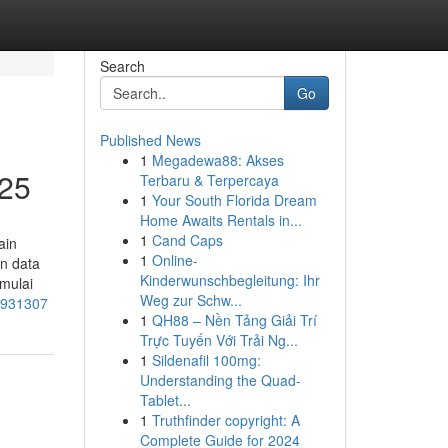
Search
Go
Published News
1
Megadewa88: Akses
25
Terbaru & Terpercaya
1
Your South Florida Dream
Home Awaits Rentals in...
1
Cand Caps
ain
1
Online-
n data
Kinderwunschbegleitung: Ihr
 mulai
Weg zur Schw...
76931307
1
QH88 – Nền Tảng Giải Trí
Trực Tuyến Với Trải Ng...
1
Sildenafil 100mg:
Understanding the Quad-
Tablet...
1
Truthfinder copyright: A
Complete Guide for 2024