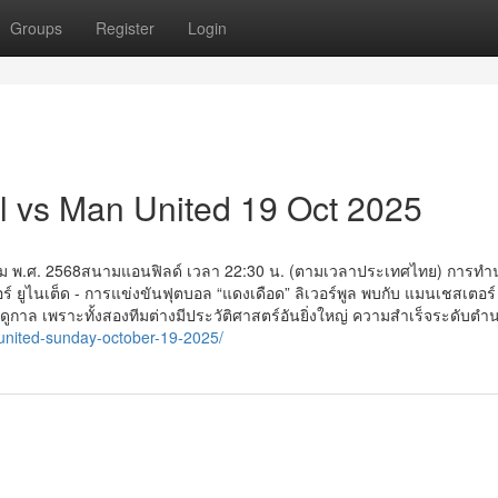
Groups
Register
Login
ol vs Man United 19 Oct 2025
 ตุลาคม พ.ศ. 2568สนามแอนฟิลด์ เวลา 22:30 น. (ตามเวลาประเทศไทย) การท
ร์ ยูไนเต็ด - การแข่งขันฟุตบอล “แดงเดือด” ลิเวอร์พูล พบกับ แมนเชสเตอร์ 
ฤดูกาล เพราะทั้งสองทีมต่างมีประวัติศาสตร์อันยิ่งใหญ่ ความสำเร็จระดับต
-united-sunday-october-19-2025/