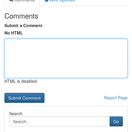
Comments
Submit a Comment
No HTML
HTML is disabled
Report Page
Search
Go