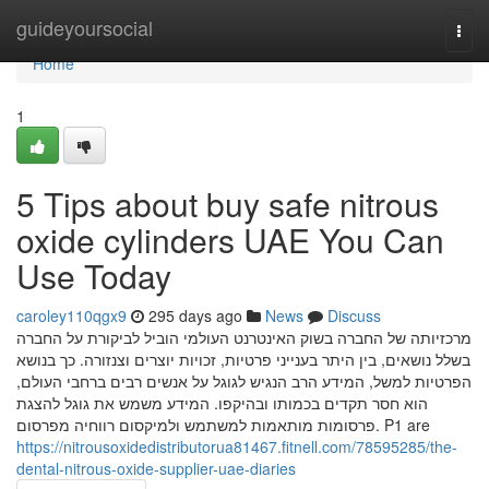
Home
guideyoursocial
Togg
navi
Home
1
5 Tips about buy safe nitrous
oxide cylinders UAE You Can
Use Today
caroley110qgx9
295 days ago
News
Discuss
מרכזיותה של החברה בשוק האינטרנט העולמי הוביל לביקורת על החברה
בשלל נושאים, בין היתר בענייני פרטיות, זכויות יוצרים וצנזורה. כך בנושא
הפרטיות למשל, המידע הרב הנגיש לגוגל על אנשים רבים ברחבי העולם,
הוא חסר תקדים בכמותו ובהיקפו. המידע משמש את גוגל להצגת
פרסומות מותאמות למשתמש ולמיקסום רווחיה מפרסום. P1 are
https://nitrousoxidedistributorua81467.fitnell.com/78595285/the-
dental-nitrous-oxide-supplier-uae-diaries