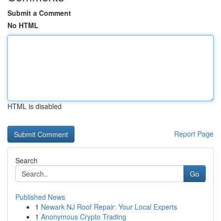
Submit a Comment
No HTML
HTML is disabled
Report Page
Search
Go
Published News
1
Newark NJ Roof Repair: Your Local Experts
1
Anonymous Crypto Trading