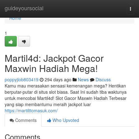
Home
guideyoursocial
Togg
navi
Home
1
Martil4d: Jackpot Gacor
Maxwin Hadiah Mega!
poppyjlob803419
294 days ago
News
Discuss
Kamu mau merasakan sensasi kemenangan mega? Hentikan
berputar-putar di situs slot biasa. Saat Ini sudah tiba waktunya
untuk mencobai Martil4d! Slot Gacor Maxwin Hadiah Terbesar
yang siap membantumu meraih jackpot luar
https://martilttomasuk.com/
Comments
Who Upvoted
Comments