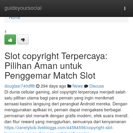
Home
guideyoursocial
Togg
navi
Home
1
Slot copyright Terpercaya:
Pilihan Aman untuk
Penggemar Match Slot
douglasr740dff8
294 days ago
News
Discuss
Di dunia cellular gaming, slot copyright terpercaya menjadi salah
satu pilihan utama bagi para pemain yang ingin menikmati
sensasi kasino langsung dari perangkat Android mereka. Dengan
menggunakan aplikasi ini, pemain dapat mengakses berbagai
permainan slot menarik dengan grafis modern, efek suara imersif,
dan fitur reward yang menggiurkan, semuanya dari kenyamanan
https://zanetybcb.livebloggs.com/44584556/copyright-slot-