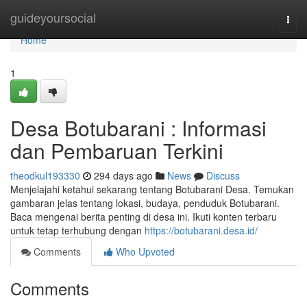
Home
guideyoursocial
Togg
navi
Home
1
Desa Botubarani : Informasi
dan Pembaruan Terkini
theodkul193330
294 days ago
News
Discuss
Menjelajahi ketahui sekarang tentang Botubarani Desa. Temukan
gambaran jelas tentang lokasi, budaya, penduduk Botubarani.
Baca mengenai berita penting di desa ini. Ikuti konten terbaru
untuk tetap terhubung dengan
https://botubarani.desa.id/
Comments
Who Upvoted
Comments