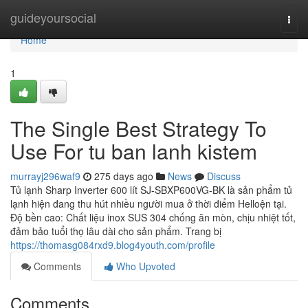
Home
guideyoursocial
Togg
navi
Home
1
The Single Best Strategy To
Use For tu ban lanh kistem
murrayj296waf9
275 days ago
News
Discuss
Tủ lạnh Sharp Inverter 600 lít SJ-SBXP600VG-BK là sản phẩm tủ
lạnh hiện đang thu hút nhiều người mua ở thời điểm Helloện tại.
Độ bền cao: Chất liệu inox SUS 304 chống ăn mòn, chịu nhiệt tốt,
đảm bảo tuổi thọ lâu dài cho sản phẩm. Trang bị
https://thomasg084rxd9.blog4youth.com/profile
Comments
Who Upvoted
Comments