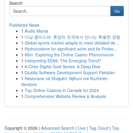
Search
Go
Published News
1
Audio Mania
1
다낭 콤마스파: 휴양의 천국에서 만나는 특별한 경험
1
Global sports market adapts to meet detailed de...
1
Hydrocodone for significant ache and Its Protec...
1
88m: Exploring the Online Casino Phenomenon
1
Interpreting EE88: The Emerging Trend?
1
K-Chlor Digital Gold Series: A Deep Dive
1
Quality Software Development Support Pakistan
1
Restorane në Shqipëri: Njihuni me Kuzhinën
Vendore
1
Top Online Casinos in Canada for 2024
1
Comprehensive Website Review & Analysis
Copyright © 2026 |
Advanced Search
|
Live
|
Tag Cloud
|
Top