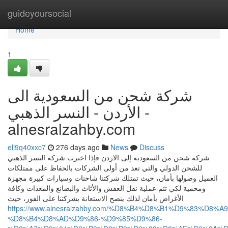
Home
guideyoursocial
Home
1
شركة شحن من السعودية الى
الأردن - النسر الذهبي -
alnesralzahby.com
eli9q40xxc7
276 days ago
News
Discuss
شركة شحن من السعودية إلى الاردن فإذا اخترت شركة النسر الذهبي
للشحن الدولي والتي تعد من أولى الشركات بالحفاظ على ممتلكات
العميل وصولها بأمان، حيث تمتلك شركتنا شاحنات وسيارات كبيرة مجهزة
ومحمية لكي تتم عملية نقل العفش والأثاث والبضائع والمعدات وكافة
الأغراض بأمان لذلك ينصح الاستعانة بشركتنا على الفور، حيث
https://www.alnesralzahby.com/%D8%B4%D8%B1%D9%83%D8%A9
%D8%B4%D8%AD%D9%86-%D9%85%D9%86-