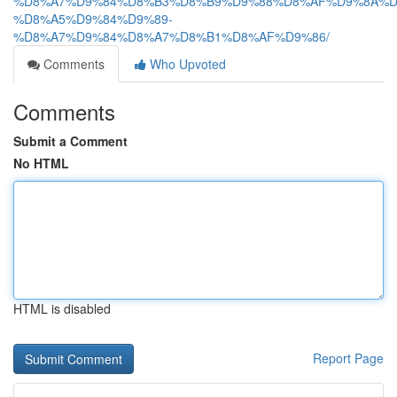
%D8%A7%D9%84%D8%B3%D8%B9%D9%88%D8%AF%D9%8A%D
%D8%A5%D9%84%D9%89-
%D8%A7%D9%84%D8%A7%D8%B1%D8%AF%D9%86/
Comments
Who Upvoted
Comments
Submit a Comment
No HTML
HTML is disabled
Report Page