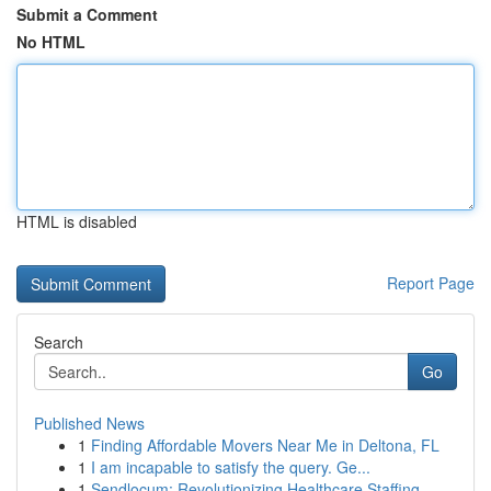
Submit a Comment
No HTML
HTML is disabled
Report Page
Search
Go
Published News
1
Finding Affordable Movers Near Me in Deltona, FL
1
I am incapable to satisfy the query. Ge...
1
Sendlocum: Revolutionizing Healthcare Staffing