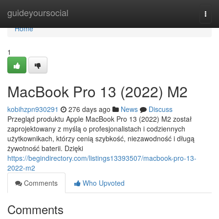
Home
guideyoursocial
Togg
navi
Home
1
MacBook Pro 13 (2022) M2
kobihzpn930291
276 days ago
News
Discuss
Przegląd produktu Apple MacBook Pro 13 (2022) M2 został
zaprojektowany z myślą o profesjonalistach i codziennych
użytkownikach, którzy cenią szybkość, niezawodność i długą
żywotność baterii. Dzięki
https://begindirectory.com/listings13393507/macbook-pro-13-
2022-m2
Comments
Who Upvoted
Comments