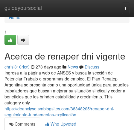
Home
guideyoursocial
Togg
navi
Home
1
Acerca de renaper dni vigente
chrisi316rkx9
273 days ago
News
Discuss
Ingresa a ​la página web de ANSES y busca la sección ⁢de
Potenciar Trabajo o programas de empleo. El Plan Renatep
Argentina se presenta como una oportunidad única para aquellos
trabajadores que buscan mejorar su situación sindical y ceder a
beneficios que les brinden estabilidad y crecimiento. This
category only
https://deanxlyse.smblogsites.com/38348265/renaper-dni-
seguimiento-fundamentos-explicación
Comments
Who Upvoted