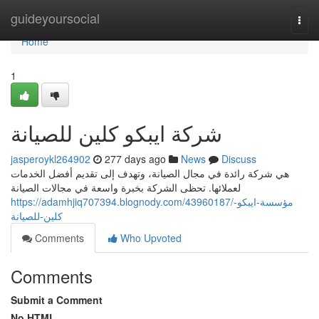
Home
guideyoursocial
Togg
navi
Home
1
شركة ايبكو كلين للصيانة
jasperoykl264902
277 days ago
News
Discuss
هي شركة رائدة في مجال الصيانة، وتهدف إلى تقديم أفضل الخدمات
لعملائها. تحظى الشركة بخبرة واسعة في مجالات الصيانة
https://adamhjiq707394.blognody.com/43960187/مؤسسة-ايبكو-
كلين-للصيانة
Comments
Who Upvoted
Comments
Submit a Comment
No HTML