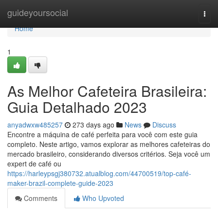
Home
guideyoursocial
Togg
navi
Home
1
As Melhor Cafeteira Brasileira:
Guia Detalhado 2023
anyadwxw485257
273 days ago
News
Discuss
Encontre a máquina de café perfeita para você com este guia
completo. Neste artigo, vamos explorar as melhores cafeteiras do
mercado brasileiro, considerando diversos critérios. Seja você um
expert de café ou
https://harleypsgj380732.atualblog.com/44700519/top-café-
maker-brazil-complete-guide-2023
Comments
Who Upvoted