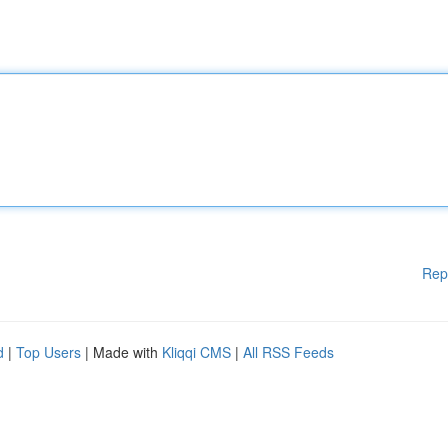
Rep
d
|
Top Users
| Made with
Kliqqi CMS
|
All RSS Feeds