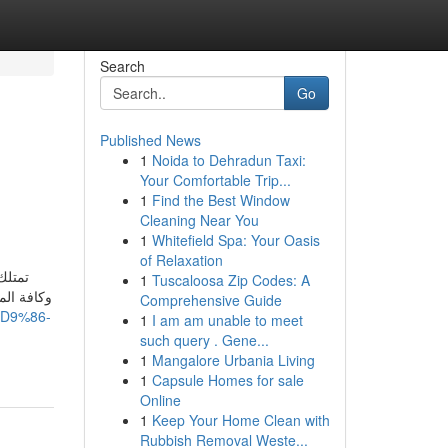
Search
Go
Published News
1
Noida to Dehradun Taxi:
Your Comfortable Trip...
1
Find the Best Window
Cleaning Near You
1
Whitefield Spa: Your Oasis
of Relaxation
تمتلك
1
Tuscaloosa Zip Codes: A
وكافة الم
Comprehensive Guide
%D9%86-
1
I am am unable to meet
such query . Gene...
1
Mangalore Urbania Living
1
Capsule Homes for sale
Online
1
Keep Your Home Clean with
Rubbish Removal Weste...