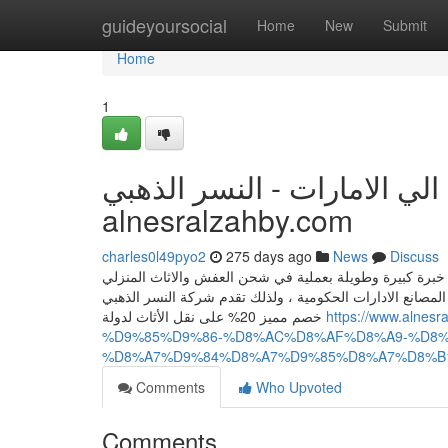
Home
guideyoursocial
Home
New
Submit
Home
1
لي الامارات - النسر الذهبي
alnesralzahby.com
charles0l49pyo2
275 days ago
News
Discuss
برة كبيرة وطويلة بعملية في شحن العفش والاثاث المنزلي
لمصانع الادارات الحكومية ، ولذلك تقدم شركة النسر الذهبي
خصم مميز 20% على نقل الأثاث لدولة
https://www.al
%D9%85%D9%86-%D8%AC%D8%AF%D8%A9-%D8%
%D8%A7%D9%84%D8%A7%D9%85%D8%A7%D8%B
Comments
Who Upvoted
Comments