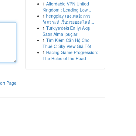
1
Affordable VPN United
Kingdom : Leading Low...
1
hengplay เฮงเพลย์: การ
วิเคราะห์ เว็บมวยออนไลน์...
1
Türkiye'deki En İyi Akış
Satın Alma İpuçları
1
Tìm Kiếm Căn Hộ Cho
Thuê C-Sky View Giá Tốt
1
Racing Game Progression:
The Rules of the Road
ort Page