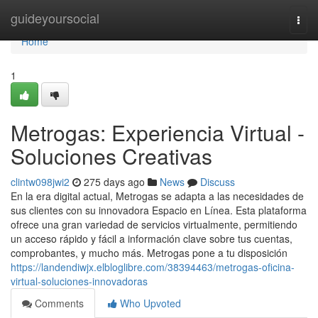
Home
guideyoursocial
Togg
navi
Home
1
Metrogas: Experiencia Virtual -
Soluciones Creativas
clintw098jwi2
275 days ago
News
Discuss
En la era digital actual, Metrogas se adapta a las necesidades de
sus clientes con su innovadora Espacio en Línea. Esta plataforma
ofrece una gran variedad de servicios virtualmente, permitiendo
un acceso rápido y fácil a información clave sobre tus cuentas,
comprobantes, y mucho más. Metrogas pone a tu disposición
https://landendiwjx.elbloglibre.com/38394463/metrogas-oficina-
virtual-soluciones-innovadoras
Comments
Who Upvoted