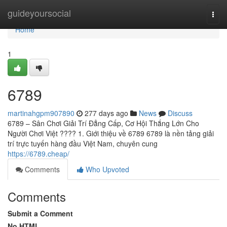
Home
guideyoursocial
Togg
navi
Home
1
6789
martinahgpm907890
277 days ago
News
Discuss
6789 – Sân Chơi Giải Trí Đẳng Cấp, Cơ Hội Thắng Lớn Cho
Người Chơi Việt ???? 1. Giới thiệu về 6789 6789 là nền tảng giải
trí trực tuyến hàng đầu Việt Nam, chuyên cung
https://6789.cheap/
Comments
Who Upvoted
Comments
Submit a Comment
No HTML