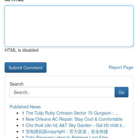
HTML is disabled
Report Page
Search
Go
Published News
1
The Tulip Ruby Crimson Sector 70 Gurgaon : ...
1
New Orleans AC Repair: Stay Cool & Comfortable
1
Cho thuê căn hộ A&T Sky Garden - Giá tốt nhất k...
1
雷电模拟器copyright：官方渠道，安全快捷
1
Data Recovery: How to Retrieve Lost Files