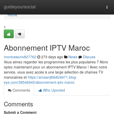
Home
guideyoursocial
Togg
navi
Home
1
Abonnement IPTV Maroc
monicawunv827762
273 days ago
News
Discuss
Vous aimez regarder les programmes les plus populaires ? Alors
optez maintenant pour un abonnement IPTV Maroc ! Avec notre
service, vous avez accès à une large sélection de chaînes TV
marocaines et
https://amaanjtbb824671.blog-
eye.com/38546945/abonnement-iptv-maroc
Comments
Who Upvoted
Comments
Submit a Comment