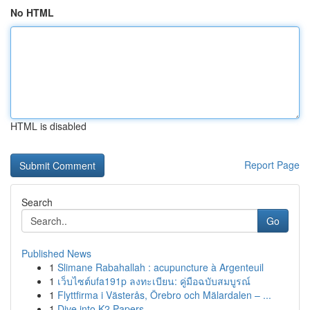
No HTML
HTML is disabled
Report Page
Search
Go
Published News
1
Slimane Rabahallah : acupuncture à Argenteuil
1
เว็บไซต์ufa191p ลงทะเบียน: คู่มือฉบับสมบูรณ์
1
Flyttfirma i Västerås, Örebro och Mälardalen – ...
1
Dive into K2 Papers