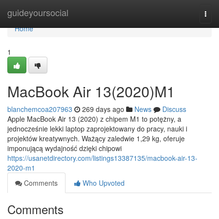
Home
guideyoursocial
Togg
navi
Home
1
MacBook Air 13(2020)M1
blanchemcoa207963
269 days ago
News
Discuss
Apple MacBook Air 13 (2020) z chipem M1 to potężny, a
jednocześnie lekki laptop zaprojektowany do pracy, nauki i
projektów kreatywnych. Ważący zaledwie 1,29 kg, oferuje
imponującą wydajność dzięki chipowi
https://usanetdirectory.com/listings13387135/macbook-air-13-
2020-m1
Comments
Who Upvoted
Comments