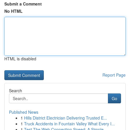
Submit a Comment
No HTML
HTML is disabled
Report Page
Search
Go
Published News
1
Hills District Electrician Delivering Trusted E...
1
Truck Accidents in Fountain Valley What Every I...
1
Test The Web Connection Speed: A Simple ...