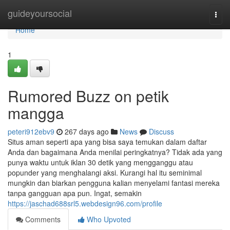
Home
guideyoursocial
Togg
navi
Home
1
Rumored Buzz on petik
mangga
peteri912ebv9
267 days ago
News
Discuss
Situs aman seperti apa yang bisa saya temukan dalam daftar
Anda dan bagaimana Anda menilai peringkatnya? Tidak ada yang
punya waktu untuk iklan 30 detik yang mengganggu atau
popunder yang menghalangi aksi. Kurangi hal itu seminimal
mungkin dan biarkan pengguna kalian menyelami fantasi mereka
tanpa gangguan apa pun. Ingat, semakin
https://jaschad688srl5.webdesign96.com/profile
Comments
Who Upvoted