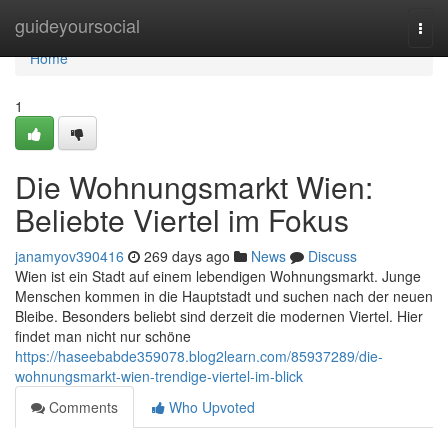
Home
guideyoursocial
Togg
navi
Home
1
Die Wohnungsmarkt Wien:
Beliebte Viertel im Fokus
janamyov390416
269 days ago
News
Discuss
Wien ist ein Stadt auf einem lebendigen Wohnungsmarkt. Junge
Menschen kommen in die Hauptstadt und suchen nach der neuen
Bleibe. Besonders beliebt sind derzeit die modernen Viertel. Hier
findet man nicht nur schöne
https://haseebabde359078.blog2learn.com/85937289/die-
wohnungsmarkt-wien-trendige-viertel-im-blick
Comments
Who Upvoted