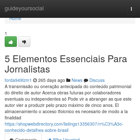
Home
guideyoursocial
Togg
navi
Home
1
5 Elementos Essenciais Para
Jornalistas
forda949lzm1
265 days ago
News
Discuss
A transmissão ou oneração antecipada do conteúdo patrimonial
do direito de autor Acerca obras futuras por colaboradores
eventuais ou independentes só Pode vir a abranger as que este
autor vier a produzir pelo prazo máximo de cinco anos. El
almacenamiento o acceso tfoicnico es necesario de modo a la
finalidad
https://shopwebdirectory.com/listings13356307/n%C3%A3o-
conhecido-detalhes-sobre-brasil
Comments
Who Upvoted