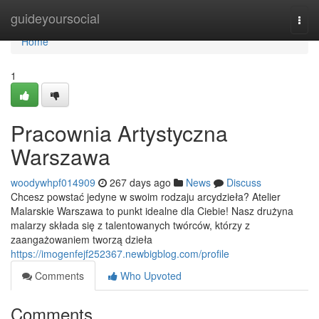
Home
guideyoursocial
Togg
navi
Home
1
Pracownia Artystyczna
Warszawa
woodywhpf014909
267 days ago
News
Discuss
Chcesz powstać jedyne w swoim rodzaju arcydzieła? Atelier
Malarskie Warszawa to punkt idealne dla Ciebie! Nasz drużyna
malarzy składa się z talentowanych twórców, którzy z
zaangażowaniem tworzą dzieła
https://imogenfejf252367.newbigblog.com/profile
Comments
Who Upvoted
Comments