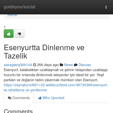
Home
guideyoursocial
Togg
navi
Home
1
Esenyurtta Dinlenme ve
Tazelik
sairagwcq369144
266 days ago
News
Discuss
Esenyurt, kalabalıktan uzaklaşmak ve şehrin telaşından uzaklaşıp
huzurlu bir ortamda dinlenmek isteyenler için ideal bir yer. Yeşil
parkları ve doğanın tadını çıkarmak mümkün olan Esenyurt,
https://zaynabzncf651122.webbuzzfeed.com/38735389/esenyurt-
ta-rahatlama-ve-yenilenme
Comments
Who Upvoted
Comments