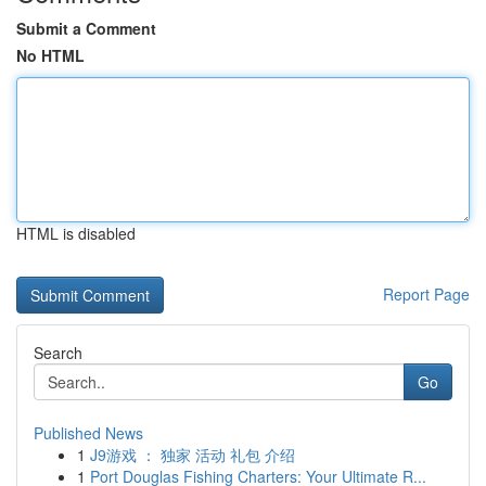
Submit a Comment
No HTML
HTML is disabled
Report Page
Search
Go
Published News
1
J9游戏 ： 独家 活动 礼包 介绍
1
Port Douglas Fishing Charters: Your Ultimate R...