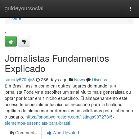
Home
guideyoursocial
Togg
navi
Home
1
Jornalistas Fundamentos
Explicado
saeedy570ejn8
266 days ago
News
Discuss
Em Brasil, assim como em outros lugares do mundo, um
jornalista Pode vir a escolher um sinal Muito mais generalista ou
optar por focar em 1 nicho específico. El almacenamiento este
acceso té especialmentecnico es necesario para la finalidad
legítima de almacenar preferencias no solicitadas por el abonado
o usuario.
https://snoopydirectory.com/listings907278/5-
elementos-essenciais-para-brasil
Comments
Who Upvoted