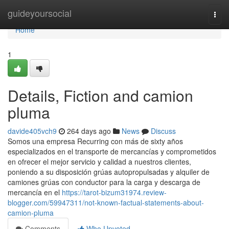
Home
guideyoursocial
Togg
navi
Home
1
Details, Fiction and camion
pluma
davide405vch9
264 days ago
News
Discuss
Somos una empresa Recurring con más de sixty años
especializados en el transporte de mercancías y comprometidos
en ofrecer el mejor servicio y calidad a nuestros clientes,
poniendo a su disposición grúas autopropulsadas y alquiler de
camiones grúas con conductor para la carga y descarga de
mercancía en el
https://tarot-bizum31974.review-
blogger.com/59947311/not-known-factual-statements-about-
camion-pluma
Comments
Who Upvoted