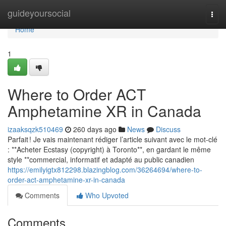
Home
guideyoursocial
Togg
navi
Home
1
Where to Order ACT
Amphetamine XR in Canada
izaaksqzk510469
260 days ago
News
Discuss
Parfait ! Je vais maintenant rédiger l’article suivant avec le mot-clé
: **Acheter Ecstasy (copyright) à Toronto**, en gardant le même
style **commercial, informatif et adapté au public canadien
https://emilyigtx812298.blazingblog.com/36264694/where-to-
order-act-amphetamine-xr-in-canada
Comments
Who Upvoted
Comments