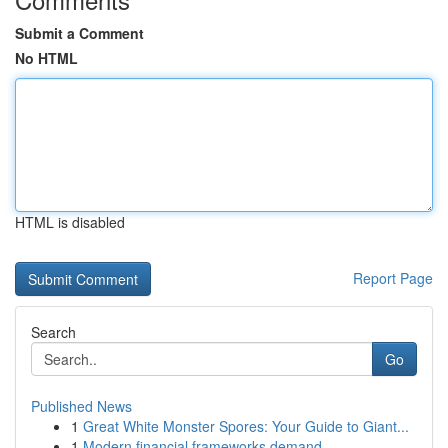
Submit a Comment
No HTML
HTML is disabled
Report Page
Search
Go
Published News
1
Great White Monster Spores: Your Guide to Giant...
1
Modern financial frameworks demand