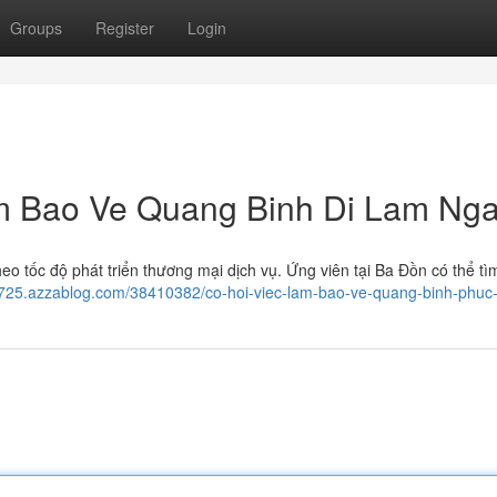
Groups
Register
Login
m Bao Ve Quang Binh Di Lam Ng
 tốc độ phát triển thương mại dịch vụ. Ứng viên tại Ba Đồn có thể tì
2725.azzablog.com/38410382/co-hoi-viec-lam-bao-ve-quang-binh-phuc-l