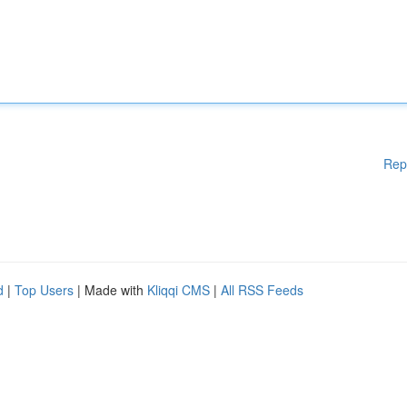
Rep
d
|
Top Users
| Made with
Kliqqi CMS
|
All RSS Feeds