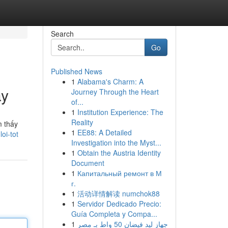
Search
Go
Published News
1
Alabama's Charm: A
ay
Journey Through the Heart
of...
1
Institution Experience: The
Reality
m thấy
1
EE88: A Detailed
oi-tot
Investigation into the Myst...
1
Obtain the Austria Identity
Document
1
Капитальный ремонт в М
г.
1
活动详情解读 numchok88
1
Servidor Dedicado Precio:
Guía Completa y Compa...
1
جهاز ليد فيضان 50 واط بـ مصر