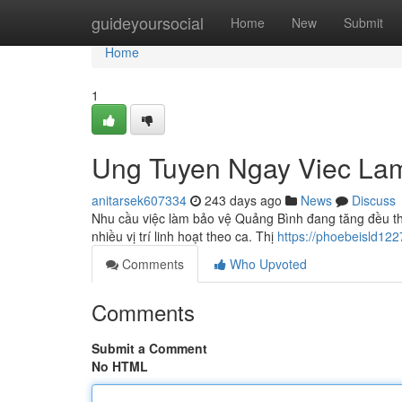
Home
guideyoursocial
Home
New
Submit
Home
1
Ung Tuyen Ngay Viec La
anitarsek607334
243 days ago
News
Discuss
Nhu cầu việc làm bảo vệ Quảng Bình đang tăng đều theo
nhiều vị trí linh hoạt theo ca. Thị
https://phoebeisld12
Comments
Who Upvoted
Comments
Submit a Comment
No HTML