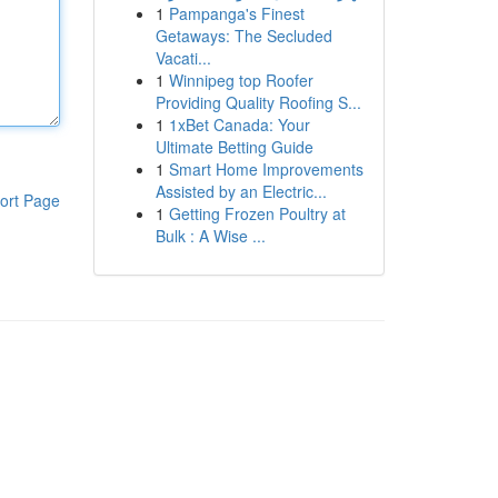
1
Pampanga's Finest
Getaways: The Secluded
Vacati...
1
Winnipeg top Roofer
Providing Quality Roofing S...
1
1xBet Canada: Your
Ultimate Betting Guide
1
Smart Home Improvements
Assisted by an Electric...
ort Page
1
Getting Frozen Poultry at
Bulk : A Wise ...