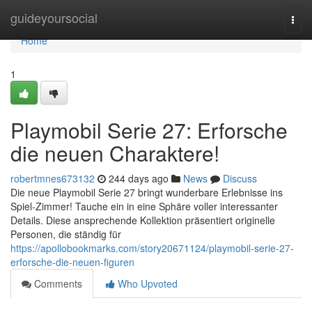
Home
guideyoursocial
Togg
navi
Home
1
Playmobil Serie 27: Erforsche
die neuen Charaktere!
robertmnes673132
244 days ago
News
Discuss
Die neue Playmobil Serie 27 bringt wunderbare Erlebnisse ins
Spiel-Zimmer! Tauche ein in eine Sphäre voller interessanter
Details. Diese ansprechende Kollektion präsentiert originelle
Personen, die ständig für
https://apollobookmarks.com/story20671124/playmobil-serie-27-
erforsche-die-neuen-figuren
Comments
Who Upvoted