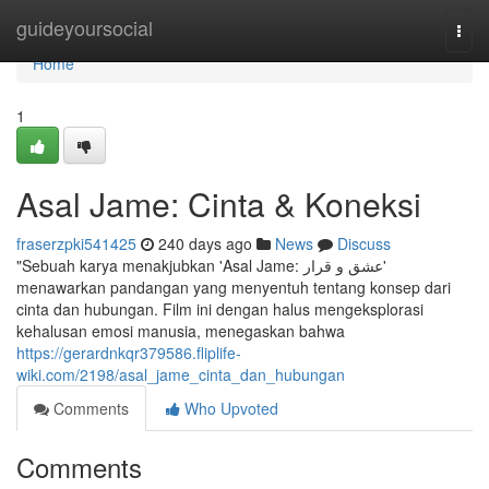
Home
guideyoursocial
Togg
navi
Home
1
Asal Jame: Cinta & Koneksi
fraserzpki541425
240 days ago
News
Discuss
"Sebuah karya menakjubkan 'Asal Jame: عشق و قرار'
menawarkan pandangan yang menyentuh tentang konsep dari
cinta dan hubungan. Film ini dengan halus mengeksplorasi
kehalusan emosi manusia, menegaskan bahwa
https://gerardnkqr379586.fliplife-
wiki.com/2198/asal_jame_cinta_dan_hubungan
Comments
Who Upvoted
Comments