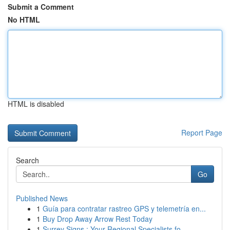
Submit a Comment
No HTML
HTML is disabled
Report Page
Search
Go
Published News
1
Guía para contratar rastreo GPS y telemetría en...
1
Buy Drop Away Arrow Rest Today
1
Surrey Signs : Your Regional Specialists fo...