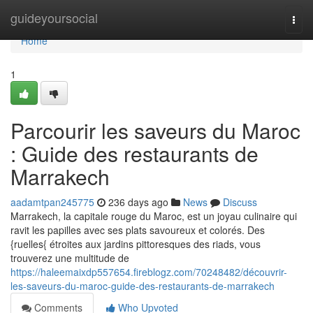
Home
guideyoursocial
Togg
navi
Home
1
Parcourir les saveurs du Maroc
: Guide des restaurants de
Marrakech
aadamtpan245775
236 days ago
News
Discuss
Marrakech, la capitale rouge du Maroc, est un joyau culinaire qui
ravit les papilles avec ses plats savoureux et colorés. Des
{ruelles{ étroites aux jardins pittoresques des riads, vous
trouverez une multitude de
https://haleemaixdp557654.fireblogz.com/70248482/découvrir-
les-saveurs-du-maroc-guide-des-restaurants-de-marrakech
Comments
Who Upvoted