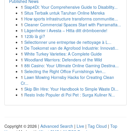
Published News
1
Siap4Di: Your Comprehensive Guide to Disability...
1
Situs Terbaik untuk Taruhan Online Mereka
1
How sports infrastructure transforms communitie...
1
Cleaner Commercial Spaces Start with Parramatta...
1
Lägenheter i Avesta – Hitta ditt drömboende!
1
123b là gì?
1
Sélectionner une entreprise de nettoyage à L...
1
De Toekomst van de Agrofood Industrie: Innovati...
1
White Turkey Varieties: A Complete Guide
1
Woodland Warriors: Defenders of the Wild
1
88i Casino: Your Ultimate Online Gaming Destina...
1
Selecting the Right Office Furnishings Ven...
1
Lawn Mowing Hornsby Hacks for Creating Clean
Cr...
1
Skip Bin Hire: Your Handbook to Simple Waste Di...
1
Resto Indo Populer di Poi Pet : Surga Kuliner N...
Copyright © 2026 |
Advanced Search
|
Live
|
Tag Cloud
|
Top