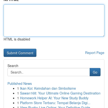
HTML is disabled
Report Page
Search
Go
Published News
1
Ikan Koi: Keindahan dan Simbolisme
1
Sawan168: Your Ultimate Online Gaming Destination
1
Homework Helper AI: Your New Study Buddy
1
Platform Store Terbaru: Tempat Belanja Digi...
1
View Rugby Live Online: Your Definitive Guide