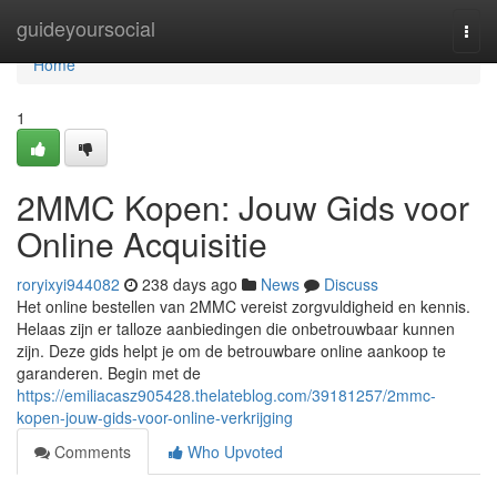
Home
guideyoursocial
Togg
navi
Home
1
2MMC Kopen: Jouw Gids voor
Online Acquisitie
roryixyi944082
238 days ago
News
Discuss
Het online bestellen van 2MMC vereist zorgvuldigheid en kennis.
Helaas zijn er talloze aanbiedingen die onbetrouwbaar kunnen
zijn. Deze gids helpt je om de betrouwbare online aankoop te
garanderen. Begin met de
https://emiliacasz905428.thelateblog.com/39181257/2mmc-
kopen-jouw-gids-voor-online-verkrijging
Comments
Who Upvoted