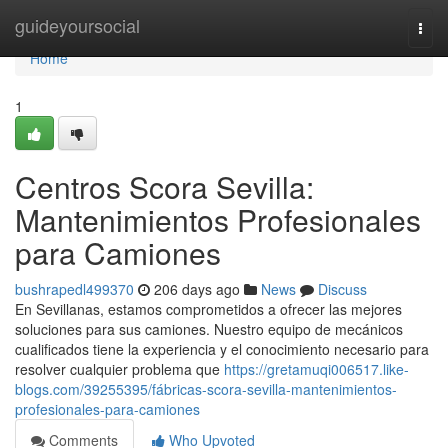
Home
guideyoursocial
Togg
navi
Home
1
Centros Scora Sevilla:
Mantenimientos Profesionales
para Camiones
bushrapedl499370
206 days ago
News
Discuss
En Sevillanas, estamos comprometidos a ofrecer las mejores
soluciones para sus camiones. Nuestro equipo de mecánicos
cualificados tiene la experiencia y el conocimiento necesario para
resolver cualquier problema que
https://gretamuqi006517.like-
blogs.com/39255395/fábricas-scora-sevilla-mantenimientos-
profesionales-para-camiones
Comments
Who Upvoted