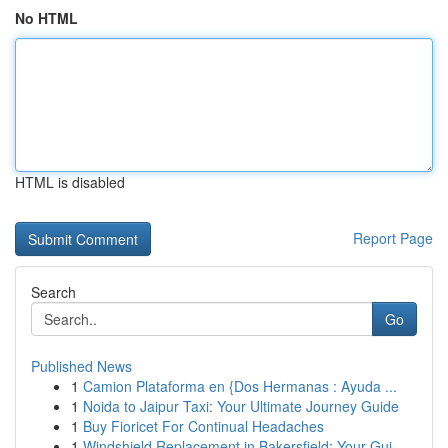
No HTML
HTML is disabled
Report Page
Search
Go
Published News
1
Camion Plataforma en {Dos Hermanas : Ayuda ...
1
Noida to Jaipur Taxi: Your Ultimate Journey Guide
1
Buy Fioricet For Continual Headaches
1
Windshield Replacement in Bakersfield: Your Gui...