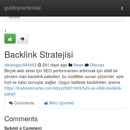
Home
guideyoursocial
Togg
navi
Home
1
Backlink Stratejisi
aliciazgpu584552
201 days ago
News
Discuss
Birçok web sitesi için SEO performansını arttırmak için etkili bir
yöntem olan backlink paketleri, bu özellikler sunan çözümler, size
hızlı ve kalıcı sonuçlar sağlar. Uygun kalitede backlinkler, arama
https://tinybookmarks.com/story20921993/hızlı-ve-etkili-backlink-
paketi
Comments
Who Upvoted
Comments
Submit a Comment