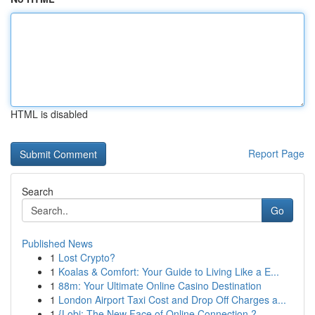
HTML is disabled
Report Page
Search
Go
Published News
1
Lost Crypto?
1
Koalas & Comfort: Your Guide to Living Like a E...
1
88m: Your Ultimate Online Casino Destination
1
London Airport Taxi Cost and Drop Off Charges a...
1
{Lobi: The New Face of Online Connection ?