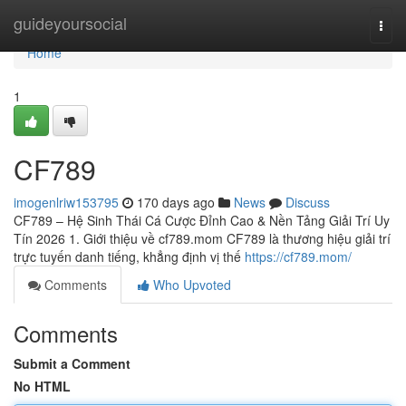
Home
guideyoursocial
Togg
navi
Home
1
CF789
imogenlriw153795
170 days ago
News
Discuss
CF789 – Hệ Sinh Thái Cá Cược Đỉnh Cao & Nền Tảng Giải Trí Uy
Tín 2026 1. Giới thiệu về cf789.mom CF789 là thương hiệu giải trí
trực tuyến danh tiếng, khẳng định vị thế
https://cf789.mom/
Comments
Who Upvoted
Comments
Submit a Comment
No HTML