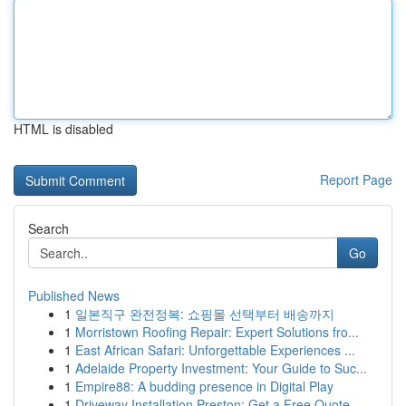
HTML is disabled
Report Page
Search
Go
Published News
1
일본직구 완전정복: 쇼핑몰 선택부터 배송까지
1
Morristown Roofing Repair: Expert Solutions fro...
1
East African Safari: Unforgettable Experiences ...
1
Adelaide Property Investment: Your Guide to Suc...
1
Empire88: A budding presence in Digital Play
1
Driveway Installation Preston: Get a Free Quote