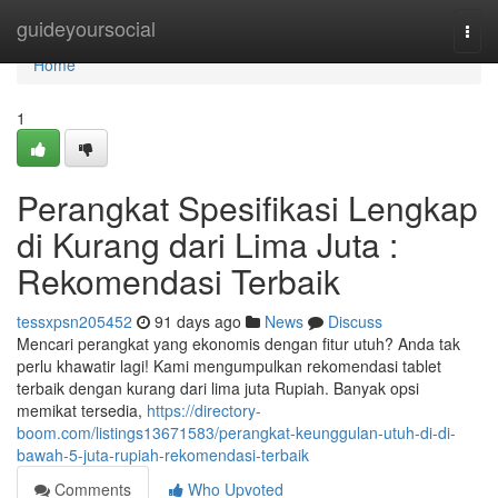
Home
guideyoursocial
Togg
navi
Home
1
Perangkat Spesifikasi Lengkap
di Kurang dari Lima Juta :
Rekomendasi Terbaik
tessxpsn205452
91 days ago
News
Discuss
Mencari perangkat yang ekonomis dengan fitur utuh? Anda tak
perlu khawatir lagi! Kami mengumpulkan rekomendasi tablet
terbaik dengan kurang dari lima juta Rupiah. Banyak opsi
memikat tersedia,
https://directory-
boom.com/listings13671583/perangkat-keunggulan-utuh-di-di-
bawah-5-juta-rupiah-rekomendasi-terbaik
Comments
Who Upvoted