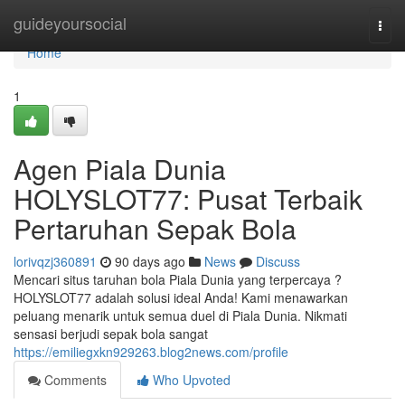
Home
guideyoursocial
Togg
navi
Home
1
Agen Piala Dunia
HOLYSLOT77: Pusat Terbaik
Pertaruhan Sepak Bola
lorivqzj360891
90 days ago
News
Discuss
Mencari situs taruhan bola Piala Dunia yang terpercaya ?
HOLYSLOT77 adalah solusi ideal Anda! Kami menawarkan
peluang menarik untuk semua duel di Piala Dunia. Nikmati
sensasi berjudi sepak bola sangat
https://emiliegxkn929263.blog2news.com/profile
Comments
Who Upvoted