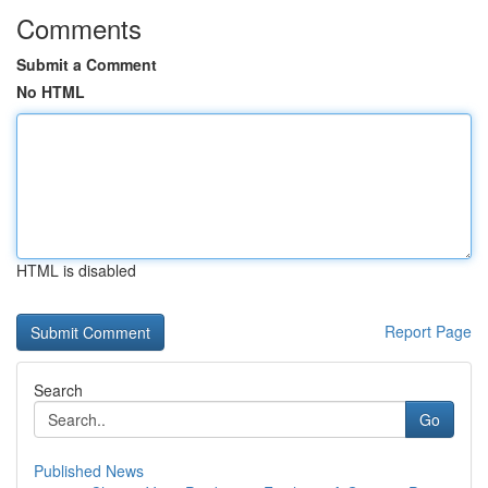
Comments
Submit a Comment
No HTML
HTML is disabled
Report Page
Search
Go
Published News