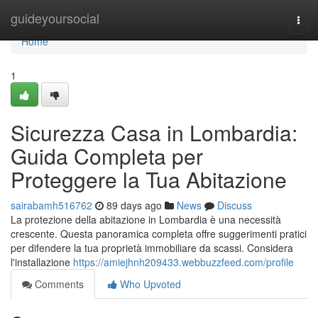
Home
guideyoursocial
Togg
navi
Home
1
Sicurezza Casa in Lombardia:
Guida Completa per
Proteggere la Tua Abitazione
sairabamh516762
89 days ago
News
Discuss
La protezione della abitazione in Lombardia è una necessità
crescente. Questa panoramica completa offre suggerimenti pratici
per difendere la tua proprietà immobiliare da scassi. Considera
l'installazione
https://amiejhnh209433.webbuzzfeed.com/profile
Comments
Who Upvoted