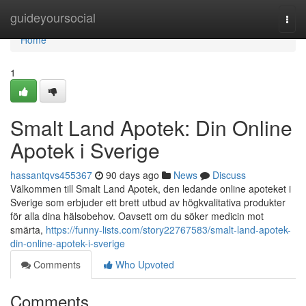
Home
guideyoursocial
Togg
navi
Home
1
Smalt Land Apotek: Din Online
Apotek i Sverige
hassantqvs455367
90 days ago
News
Discuss
Välkommen till Smalt Land Apotek, den ledande online apoteket i
Sverige som erbjuder ett brett utbud av högkvalitativa produkter
för alla dina hälsobehov. Oavsett om du söker medicin mot
smärta,
https://funny-lists.com/story22767583/smalt-land-apotek-
din-online-apotek-i-sverige
Comments
Who Upvoted
Comments