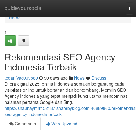
Home
guideyoursocial
Tog
nav
Home
1
Rekomendasi SEO Agency
Indonesia Terbaik
teganfvac009889
90 days ago
News
Discuss
Di era digital 2025, bisnis Indonesia semakin bergantung pada
visibilitas online untuk bertahan dan berkembang. Memilih SEO
Agency Indonesia yang tepat menjadi kunci utama mendominasi
halaman pertama Google dan Bing,
https://shaunaymrr152187.sharebyblog.com/40689860/rekomendasi
seo-agency-indonesia-terbaik
Comments
Who Upvoted