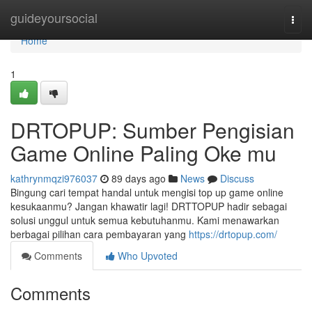
Home
guideyoursocial
Togg
navi
Home
1
DRTOPUP: Sumber Pengisian
Game Online Paling Oke mu
kathrynmqzi976037
89 days ago
News
Discuss
Bingung cari tempat handal untuk mengisi top up game online
kesukaanmu? Jangan khawatir lagi! DRTTOPUP hadir sebagai
solusi unggul untuk semua kebutuhanmu. Kami menawarkan
berbagai pilihan cara pembayaran yang
https://drtopup.com/
Comments
Who Upvoted
Comments