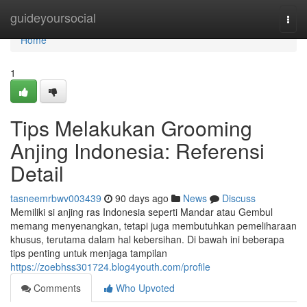
Home
guideyoursocial
Togg
navi
Home
1
Tips Melakukan Grooming
Anjing Indonesia: Referensi
Detail
tasneemrbwv003439
90 days ago
News
Discuss
Memiliki si anjing ras Indonesia seperti Mandar atau Gembul
memang menyenangkan, tetapi juga membutuhkan pemeliharaan
khusus, terutama dalam hal kebersihan. Di bawah ini beberapa
tips penting untuk menjaga tampilan
https://zoebhss301724.blog4youth.com/profile
Comments
Who Upvoted