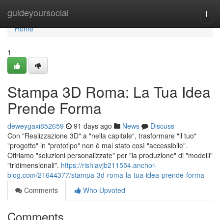
Home
guideyoursocial
Togg
navi
Home
1
Stampa 3D Roma: La Tua Idea
Prende Forma
deweygaxi852659
91 days ago
News
Discuss
Con "Realizzazione 3D" a "nella capitale", trasformare "il tuo"
"progetto" in "prototipo" non è mai stato così "accessibile".
Offriamo "soluzioni personalizzate" per "la produzione" di "modelli"
"tridimensionali".
https://rishiavjb211554.anchor-
blog.com/21644377/stampa-3d-roma-la-tua-idea-prende-forma
Comments
Who Upvoted
Comments