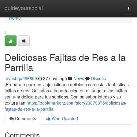
Home
guideyoursocial
Togg
navi
Home
1
Deliciosas Fajitas de Res a la
Parrilla
myasbqu966859
87 days ago
News
Discuss
¡Preparate para un viaje culinario delicioso con estas fantásticas
fajitas de res! Grilladas a la perfección en el fuego, estas fajitas
son una delicia para tus sentidos. Con su sabor intenso y su
textura tan
https://bookmarkerz.com/story20879875/deliciosas-
fajitas-de-res-a-la-parrilla
Comments
Who Upvoted
Comments