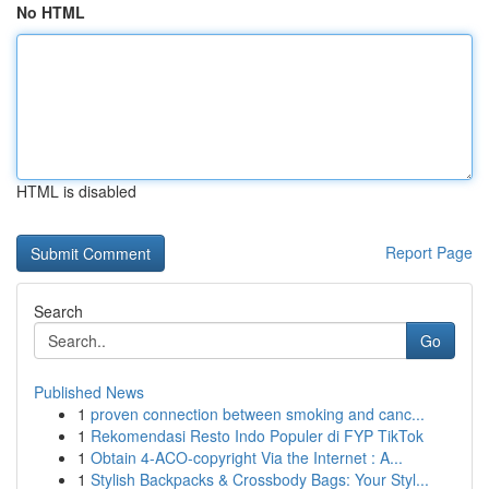
No HTML
HTML is disabled
Report Page
Search
Go
Published News
1
proven connection between smoking and canc...
1
Rekomendasi Resto Indo Populer di FYP TikTok
1
Obtain 4-ACO-copyright Via the Internet : A...
1
Stylish Backpacks & Crossbody Bags: Your Styl...