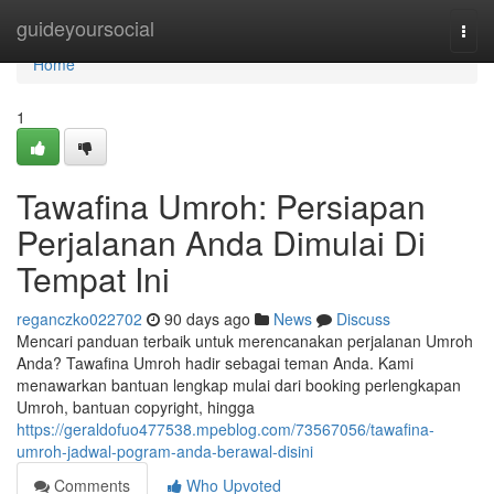
Home
guideyoursocial
Togg
navi
Home
1
Tawafina Umroh: Persiapan
Perjalanan Anda Dimulai Di
Tempat Ini
reganczko022702
90 days ago
News
Discuss
Mencari panduan terbaik untuk merencanakan perjalanan Umroh
Anda? Tawafina Umroh hadir sebagai teman Anda. Kami
menawarkan bantuan lengkap mulai dari booking perlengkapan
Umroh, bantuan copyright, hingga
https://geraldofuo477538.mpeblog.com/73567056/tawafina-
umroh-jadwal-pogram-anda-berawal-disini
Comments
Who Upvoted