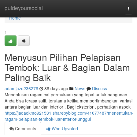
Home
guideyoursocial
Togg
navi
Home
1
Menyusun Pilihan Pelapisan
Tembok: Luar & Bagian Dalam
Paling Baik
adamjazu236276
86 days ago
News
Discuss
Menentukan ragam cat permukaan yang tepat untuk bangunan
Anda bisa terasa sulit, terutama ketika mempertimbangkan variasi
antara bagian luar dan interior . Bagi eksterior , perhatikan aspek
https://jadaokmo921531.sharebyblog.com/41077487/menentukan-
ragam-pelapisan-tembok-luar-interior-unggul
Comments
Who Upvoted