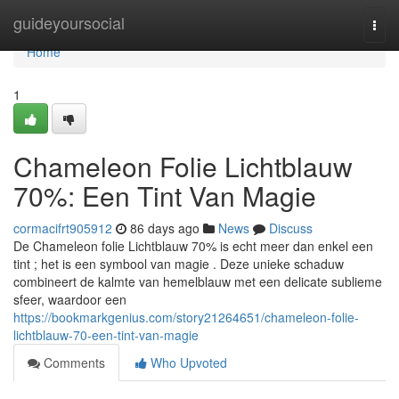
Home
guideyoursocial
Togg
navi
Home
1
Chameleon Folie Lichtblauw
70%: Een Tint Van Magie
cormacifrt905912
86 days ago
News
Discuss
De Chameleon folie Lichtblauw 70% is echt meer dan enkel een
tint ; het is een symbool van magie . Deze unieke schaduw
combineert de kalmte van hemelblauw met een delicate sublieme
sfeer, waardoor een
https://bookmarkgenius.com/story21264651/chameleon-folie-
lichtblauw-70-een-tint-van-magie
Comments
Who Upvoted